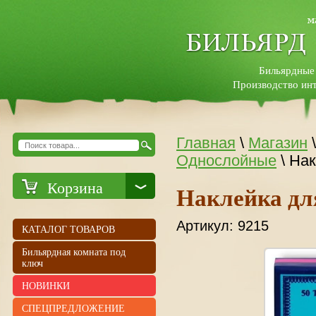
Бильярдные
Производство инт
Главная
\
Магазин
Однослойные
\ Нак
Корзина
Наклейка для
Артикул:
9215
КАТАЛОГ ТОВАРОВ
Бильярдная комната под
ключ
НОВИНКИ
СПЕЦПРЕДЛОЖЕНИЕ