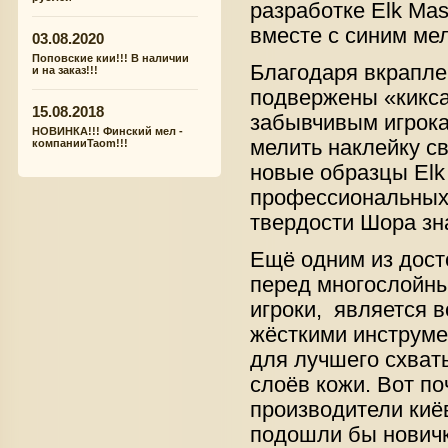
разработке Elk Ma
вместе с синим ме
03.08.2020
Поповские кии!!! В наличии
Благодаря вкрапле
и на заказ!!!
подвержены «кикса
15.08.2018
забывчивым игрока
НОВИНКА!!! Финский мел -
мелить наклейку св
компанииTaom!!!
новые образцы Elk
профессиональных 
твердости Шора зн
Ещё одним из дост
перед многослойны
игроки, является 
жёсткими инструме
для лучшего схват
слоёв кожи. Вот по
производители киё
подошли бы новичк