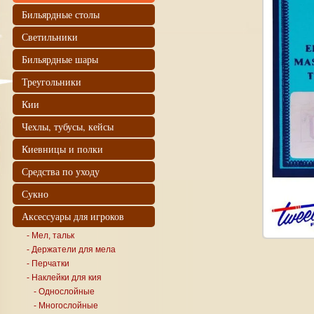
Бильярдные столы
Светильники
Бильярдные шары
Треугольники
Кии
Чехлы, тубусы, кейсы
Киевницы и полки
Средства по уходу
Сукно
Аксессуары для игроков
- Мел, тальк
- Держатели для мела
- Перчатки
- Наклейки для кия
- Однослойные
- Многослойные