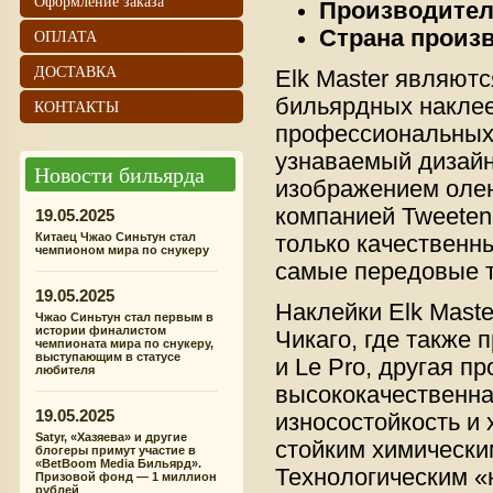
Оформление заказа
Производите
ОПЛАТА
Страна произ
ДОСТАВКА
Elk Master являют
бильярдных накле
КОНТАКТЫ
профессиональных
узнаваемый дизайн.
Новости бильярда
изображением оле
компанией Tweeten
19.05.2025
Китаец Чжао Синьтун стал
только качественн
чемпионом мира по снукеру
самые передовые т
19.05.2025
Наклейки Elk Mast
Чжао Синьтун стал первым в
истории финалистом
Чикаго, где также п
чемпионата мира по снукеру,
выступающим в статусе
и Le Pro, другая п
любителя
высококачественн
19.05.2025
износостойкость и
Satyr, «Хазяева» и другие
стойким химически
блогеры примут участие в
«BetBoom Media Бильярд».
Технологическим «н
Призовой фонд — 1 миллион
рублей