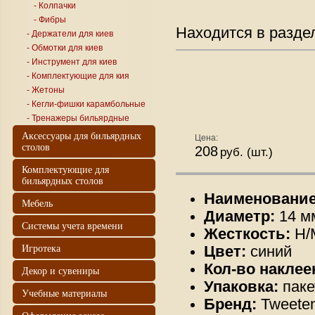
- Колпачки
- Фибры
Находится в разде
- Держатели для киев
- Обмотки для киев
- Инструмент для киев
- Комплектующие для кия
- Жетоны
- Кегли-фишки карамбольные
- Тренажеры бильярдные
Аксессуары для бильярдных
Цена:
столов
208
руб. (шт.)
Комплектующие для
бильярдных столов
Наименовани
Мебель
Диаметр:
14 м
Системы учета времени
Жесткость:
H/
Игротека
Цвет:
синий
Кол-во наклее
Декор и сувениры
Упаковка:
пак
Учебные материалы
Бренд:
Tweete