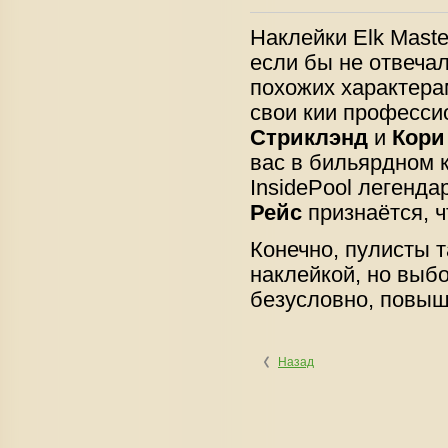
Наклейки Elk Maste
если бы не отвеча
похожих характерам
свои кии професси
Стриклэнд
и
Кори
вас в бильярдном 
InsidePool легенд
Рейс
признаётся, ч
Конечно, пулисты т
наклейкой, но выбо
безусловно, повыша
Назад