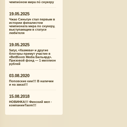
чемпионом мира по снукеру
19.05.2025
Чжао Синьтун стал первым в
истории финалистом
чемпионата мира по снукеру,
выступающим в статусе
любителя
19.05.2025
Satyr, «Хазяева» и другие
блогеры примут участие в
«BetBoom Media Бильярд».
Призовой фонд — 1 миллион
рублей
03.08.2020
Поповские кии!!! В наличии
и на заказ!!!
15.08.2018
НОВИНКА!!! Финский мел -
компанииTaom!!!