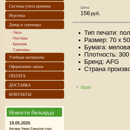
Системы учета времени
Цена:
156
руб.
Игротека
Декор и сувениры
Тип печати: по
- Часы
- Постеры
Размер: 70 x 5
- Брелоки
Бумага: мелов
- Сувениры
Плотность: 300
Учебные материалы
Бренд: AFG
Оформление заказа
Страна произво
ОПЛАТА
ДОСТАВКА
Назад
КОНТАКТЫ
Новости бильярда
19.05.2025
Китаец Чжао Синьтун стал