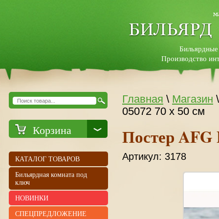
Бильярдные
Производство инт
Главная
\
Магазин
05072 70 х 50 см
Корзина
Постер AFG P
Артикул:
3178
КАТАЛОГ ТОВАРОВ
Бильярдная комната под
ключ
НОВИНКИ
СПЕЦПРЕДЛОЖЕНИЕ