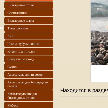
Бильярдные столы
Светильники
Бильярдные шары
Треугольники
Кии
Чехлы, тубусы, кейсы
Киевницы и полки
Средства по уходу
Сукно
Аксессуары для игроков
Аксессуары для бильярдных
столов
Находится в разде
Комплектующие для
бильярдных столов
Мебель