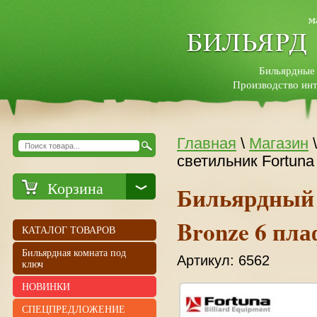
Бильярдные
Производство инт
Главная
\
Магазин
светильник Fortuna
Корзина
Бильярдный 
Bronze 6 пл
КАТАЛОГ ТОВАРОВ
Бильярдная комната под
Артикул:
6562
ключ
НОВИНКИ
СПЕЦПРЕДЛОЖЕНИЕ