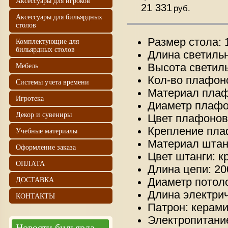
Аксессуары для игроков
21 331
руб.
Аксессуары для бильярдных
столов
Размер стола: 
Комплектующие для
бильярдных столов
Длина светильн
Мебель
Высота светиль
Кол-во плафоно
Системы учета времени
Материал плаф
Игротека
Диаметр плафо
Декор и сувениры
Цвет плафонов
Крепление пла
Учебные материалы
Материал штан
Оформление заказа
Цвет штанги: к
ОПЛАТА
Длина цепи: 20
ДОСТАВКА
Диаметр потоло
Длина электрич
КОНТАКТЫ
Патрон: керами
Электропитание
Новости бильярда