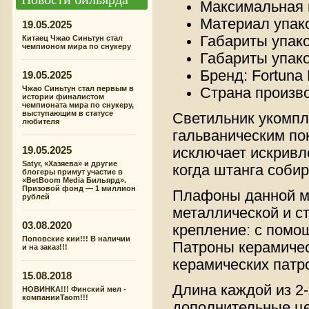
Максимальная 
Материал упако
19.05.2025
Габариты упаков
Китаец Чжао Синьтун стал
чемпионом мира по снукеру
Габариты упако
Бренд: Fortuna 
19.05.2025
Чжао Синьтун стал первым в
Страна произв
истории финалистом
чемпионата мира по снукеру,
выступающим в статусе
Светильник укомпл
любителя
гальваническим по
19.05.2025
исключает искривле
Satyr, «Хазяева» и другие
когда штанга собир
блогеры примут участие в
«BetBoom Media Бильярд».
Призовой фонд — 1 миллион
Плафоны данной мо
рублей
металлической и с
03.08.2020
крепление: с помощ
Поповские кии!!! В наличии
Патроны керамичес
и на заказ!!!
керамических патр
15.08.2018
Длина каждой из 2
НОВИНКА!!! Финский мел -
компанииTaom!!!
дополнительные це